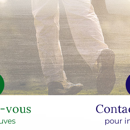
z-vous
Conta
uves
pour i