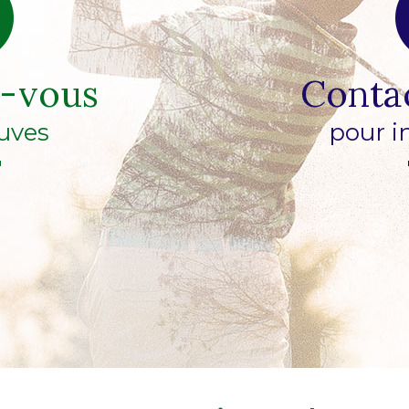
z-vous
Conta
uves
pour i