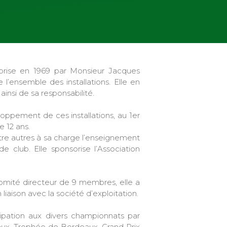
prise en 1969 par Monsieur Jacques
e l’ensemble des installations. Elle en
insi de sa responsabilité.
loppement de ces installations, au 1er
 12 ans.
entre autres à sa charge l’enseignement
e club. Elle sponsorise l’Association
 Comité directeur de 9 membres, elle a
liaison avec la société d’exploitation.
icipation aux divers championnats par
eaux, Trophée de Bordeaux, Grand Prix