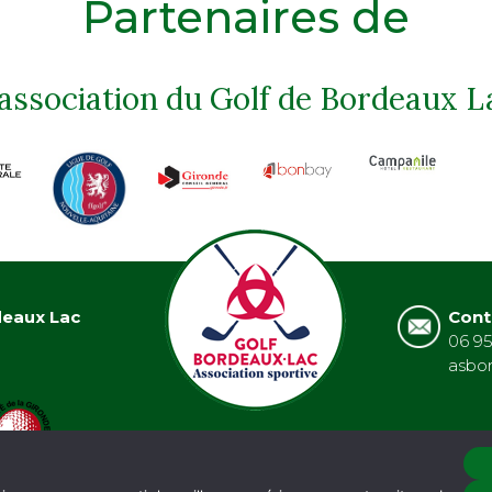
Partenaires de
'association du Golf de Bordeaux L
deaux Lac
Cont
06 95
asbo