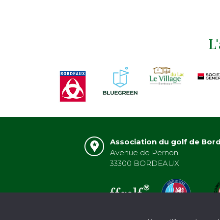
L
Association du golf de Bor
Avenue de Pernon
33300 BORDEAUX