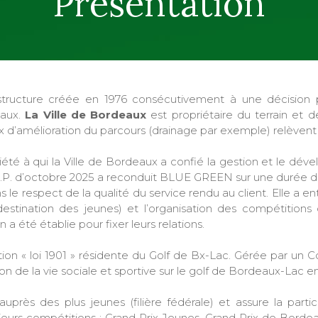
Présentation
tructure créée en 1976 consécutivement à une décision 
aux.
La Ville de Bordeaux
est propriétaire du terrain et d
x d’amélioration du parcours (drainage par exemple) relèvent a
été à qui la Ville de Bordeaux a confié la gestion et le déve
S.P. d’octobre 2025 a reconduit BLUE GREEN sur une durée de
ns le respect de la qualité du service rendu au client. Elle a 
 destination des jeunes) et l’organisation des compétitions d
a été établie pour fixer leurs relations.
ation « loi 1901 » résidente du Golf de Bx-Lac. Gérée par un
on de la vie sociale et sportive sur le golf de Bordeaux-Lac en 
auprès des plus jeunes (filière fédérale) et assure la part
sieurs compétitions : Grand Prix Jeunes, Grand Prix de Bord