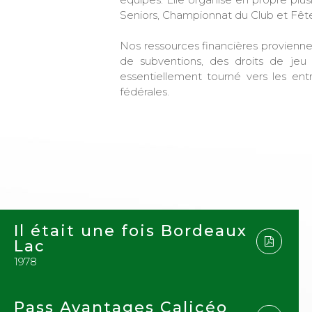
Seniors, Championnat du Club et Fête 
Nos ressources financières provienne
de subventions, des droits de jeu
essentiellement tourné vers les en
fédérales.
Il était une fois Bordeaux
Lac
1978
Pass Avantages Calicéo