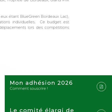
re eux étant BlueGreen Bordeaux Lac),
tions individuelles. Ce budget est
 déplacements lors des compétitions
Mon adhésion 2026
Comment souscrire !
Le comité élargi de