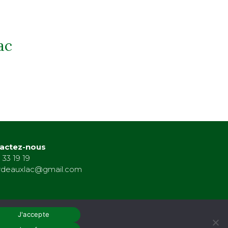
ac
actez-nous
 33 19 19
rdeauxlac@gmail.com
J'accepte