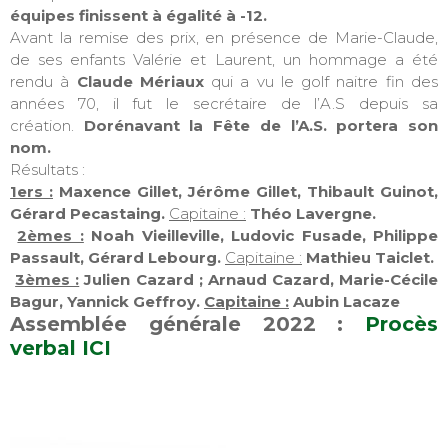
équipes finissent à égalité à -12.
Avant la remise des prix, en présence de Marie-Claude,
de ses enfants Valérie et Laurent, un hommage a été
rendu à
Claude
Mériaux
qui a vu le golf naitre fin des
années 70, il fut le secrétaire de l’A.S depuis sa
création.
Dorénavant la Fête de l’A.S. portera son
nom.
Résultats :
1ers :
Maxence Gillet, Jérôme Gillet, Thibault Guinot,
Gérard Pecastaing.
Capitaine :
Théo Lavergne.
2èmes :
Noah Vieilleville, Ludovic Fusade, Philippe
Passault, Gérard Lebourg.
Capitaine :
Mathieu Taiclet.
3èmes :
Julien Cazard ; Arnaud Cazard, Marie-Cécile
Bagur, Yannick Geffroy.
Capitaine :
Aubin Lacaze
Assemblée générale 2022 :
Procès
verbal ICI