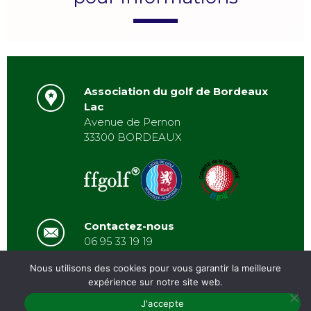
Association du golf de Bordeaux
Lac
Avenue de Pernon
33300 BORDEAUX
Contactez-nous
06 95 33 19 19
asbordeauxlac@gmail.com
Nous utilisons des cookies pour vous garantir la meilleure
expérience sur notre site web.
J'accepte
PRÉSENTATION
/
ACTUALITÉS
/
GALERIE
/