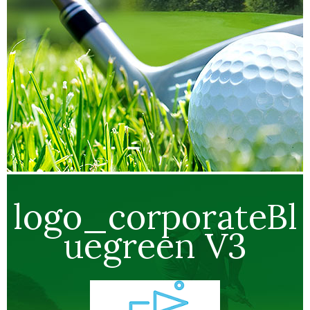
logo_corporateBl
uegreen V3