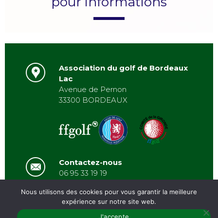
pour informations
Association du golf de Bordeaux
Lac
Avenue de Pernon
33300 BORDEAUX
Contactez-nous
06 95 33 19 19
asbordeauxlac@gmail.com
Nous utilisons des cookies pour vous garantir la meilleure
expérience sur notre site web.
J'accepte
PRÉSENTATION
/
ACTUALITÉS
/
GALERIE
/