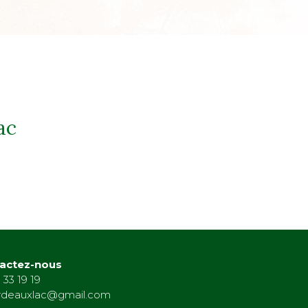
ac
actez-nous
 33 19 19
rdeauxlac@gmail.com