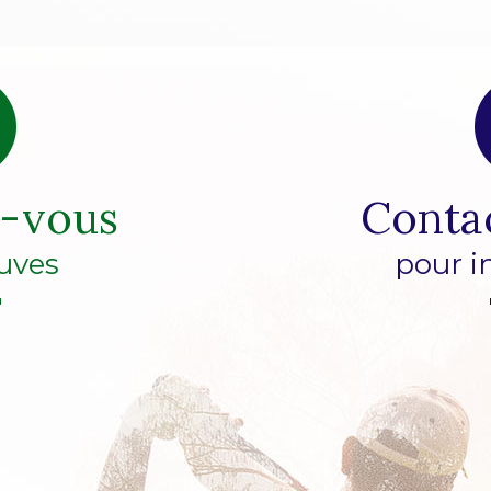
z-vous
Conta
uves
pour i