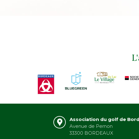
L
Association du golf de Bor
Avenue de Pernon
33300 BORDEAUX