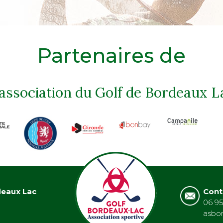
Partenaires de
'association du Golf de Bordeaux L
deaux Lac
Cont
06 95
asbo