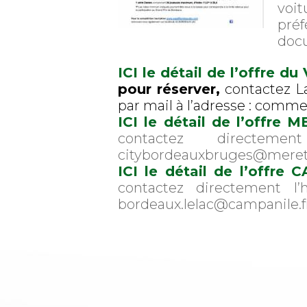
voi
préf
docu
I
CI le détail de l’offre 
pour réserver,
contactez L
par mail à l’adresse : comm
ICI le détail de l’offre
contactez directe
citybordeauxbruges@mere
ICI le détail de l’offr
contactez directement l
bordeaux.lelac@campanile.f