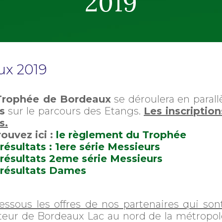
2019
ux 2019
Trophée de Bordeaux
se déroulera en paral
s
sur le parcours des Etangs.
Les inscriptio
s.
ouvez ici :
le règlement du Trophée
résultats : 1ere série Messieurs
 résultats 2eme série Messieurs
 résultats Dames
essous les offres de nos partenaires qui son
teur de Bordeaux Lac au nord de la métropol