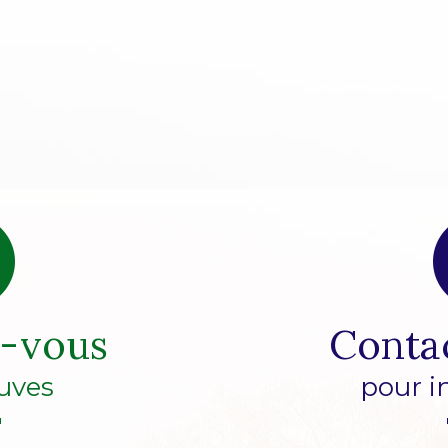
z-vous
Conta
uves
pour i