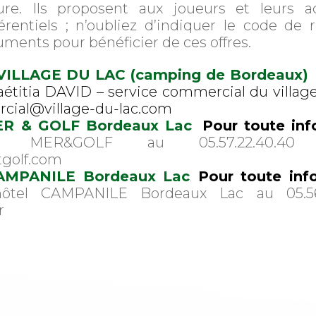
ture. Ils proposent aux joueurs et leurs 
érentiels ; n’oubliez d’indiquer le code de 
ments pour bénéficier de ces offres.
du VILLAGE DU LAC (camping de Bordeaux)
aétitia DAVID – service commercial du villag
ercial@village-du-lac.com
 MER & GOLF Bordeaux Lac
Pour toute inf
ment MER&GOLF au 05.57.22.4
tgolf.com
e CAMPANILE Bordeaux Lac
Pour toute inf
.
’hôtel CAMPANILE Bordeaux Lac au 05.5
r