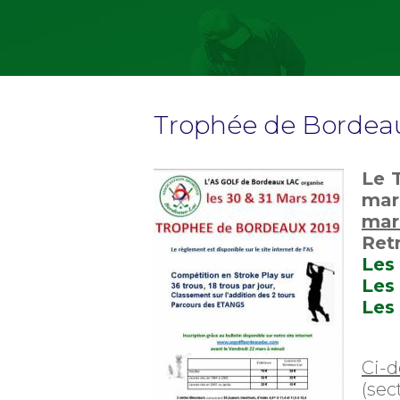
Trophée de Bordea
Le 
mar
mar
Retr
Les 
Les
Les
Ci-d
(sec