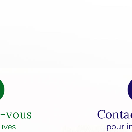
z-vous
Conta
uves
pour i