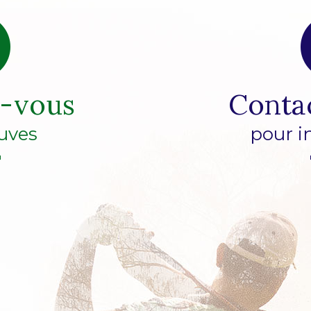
z-vous
Conta
uves
pour i