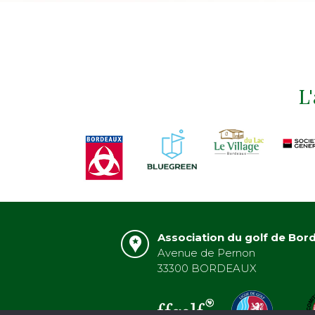
L
Association du golf de Bor
Avenue de Pernon
33300 BORDEAUX