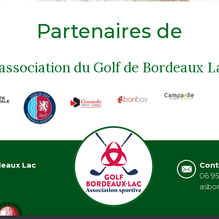
Partenaires de
'association du Golf de Bordeaux L
deaux Lac
Cont
06 95
asbo