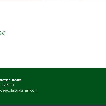
ac
actez-nous
 33 19 19
rdeauxlac@gmail.com