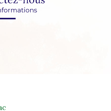
nformations
ac