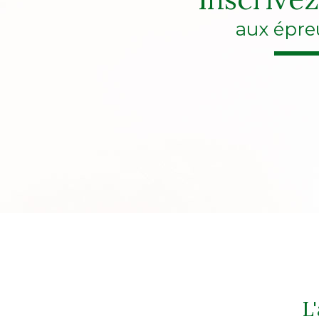
aux épre
L