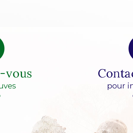
z-vous
Conta
uves
pour i