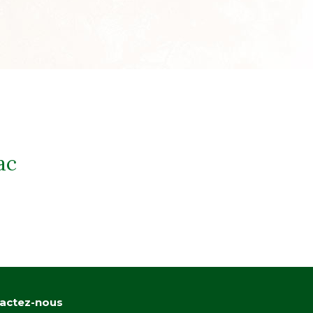
ac
actez-nous