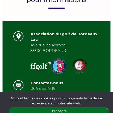
Association du golf de Bordeaux
Lac
Avenue de Pernon
33300 BORDEAUX
Contactez-nous
06 95 33 19 19
asbordeauxlac@gmail.com
Nous utilisons des cookies pour vous garantir la meilleure
expérience sur notre site web.
J'accepte
PRÉSENTATION
/
ACTUALITÉS
/
GALERIE
/