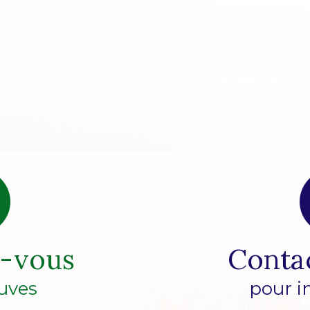
z-vous
Conta
uves
pour i