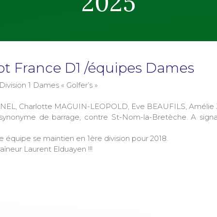
2025
hpt France D1 /équipes Dames
vision 1 Dames « Golfer’s »
 BUNEL, Charlotte MAGUIN-LEOPOLD, Eve BEAUFILS, Améli
 synonyme de barrage, contre St-Nom-la-Bretèche. A signale
e équipe se maintien en 1ère division pour 2018.
raîneur Laurent Elduayen !!!