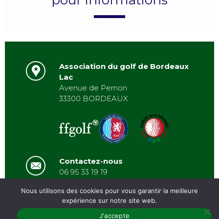
Association du golf de Bordeaux
Lac
Avenue de Pernon
33300 BORDEAUX
Contactez-nous
06 95 33 19 19
asbordeauxlac@gmail.com
Nous utilisons des cookies pour vous garantir la meilleure
expérience sur notre site web.
PRÉSENTATION
/
J'accepte
ACTUALITÉS
/
GALERIE
/