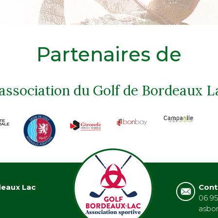
Partenaires de
'association du Golf de Bordeaux L
deaux Lac
Cont
06 95
asbo