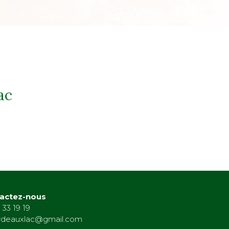
ac
actez-nous
 33 19 19
rdeauxlac@gmail.com