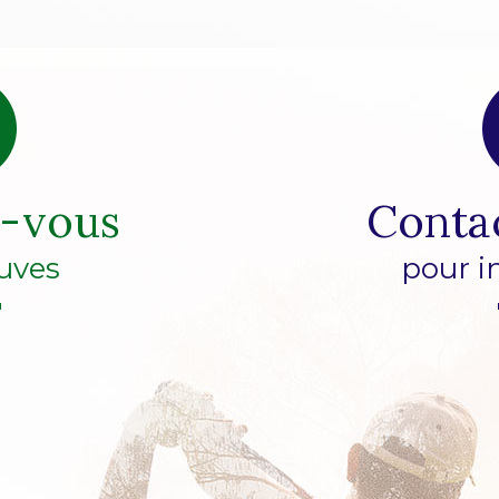
z-vous
Conta
uves
pour i