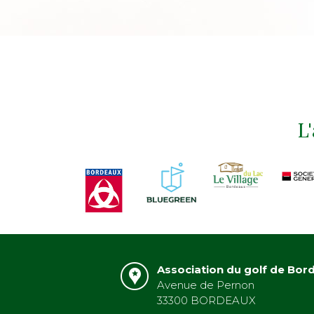
L
Association du golf de Bor
Avenue de Pernon
33300 BORDEAUX