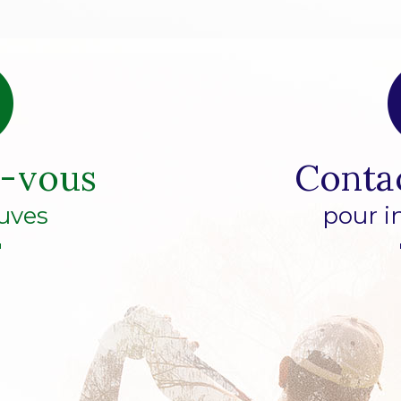
z-vous
Conta
uves
pour i