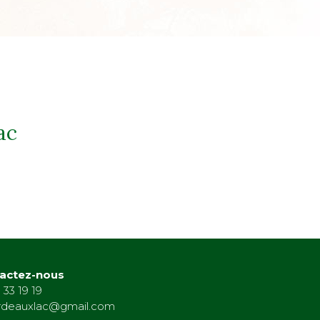
ac
actez-nous
 33 19 19
rdeauxlac@gmail.com