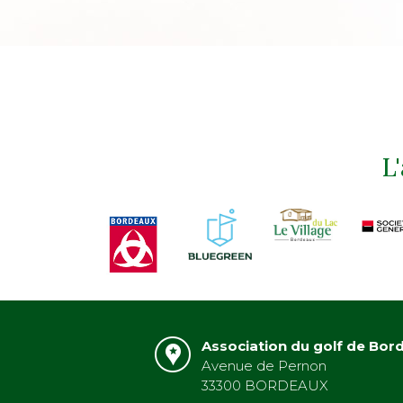
L
Association du golf de Bor
Avenue de Pernon
33300 BORDEAUX