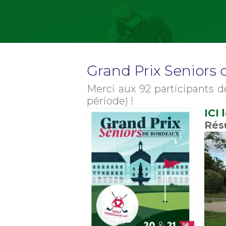
Grand Prix Seniors
Merci aux 92 participants d
période) !
ICI
Rés