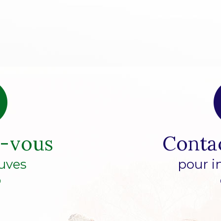
z-vous
Conta
uves
pour i