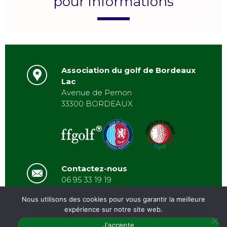
pour informations
Association du golf de Bordeaux
Lac
Avenue de Pernon
33300 BORDEAUX
Contactez-nous
06 95 33 19 19
asbordeauxlac@gmail.com
Nous utilisons des cookies pour vous garantir la meilleure
expérience sur notre site web.
J'accepte
PRÉSENTATION
/
ACTUALITÉS
/
GALERIE
/