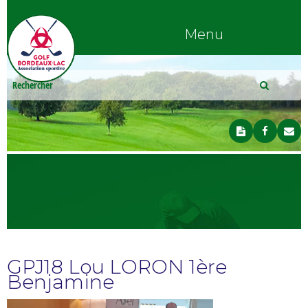
Menu
GPJ18 Lou LORON 1ère
Benjamine