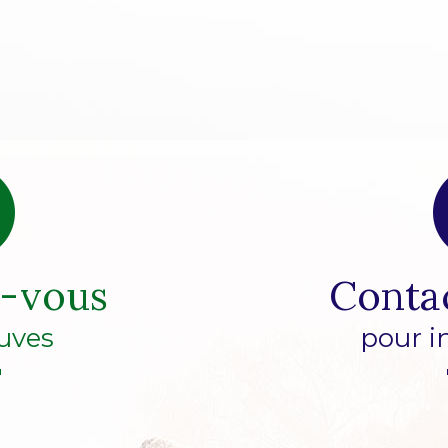
z-vous
Conta
uves
pour i