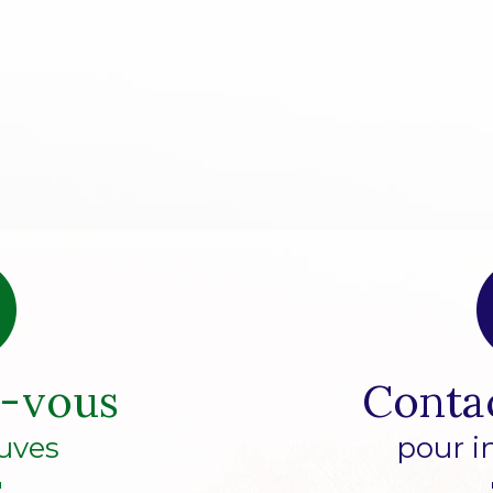
z-vous
Conta
uves
pour i