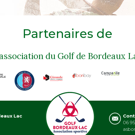
Partenaires de
'association du Golf de Bordeaux L
deaux Lac
Cont
06 95
asbo