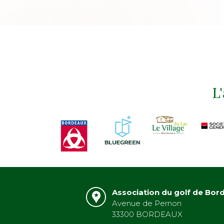
L
Association du golf de Bor
Avenue de Pernon
33300 BORDEAUX