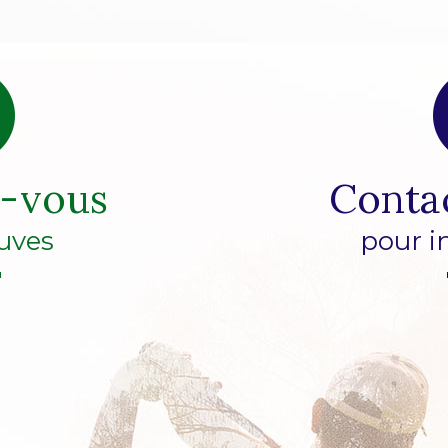
z-vous
Conta
uves
pour i