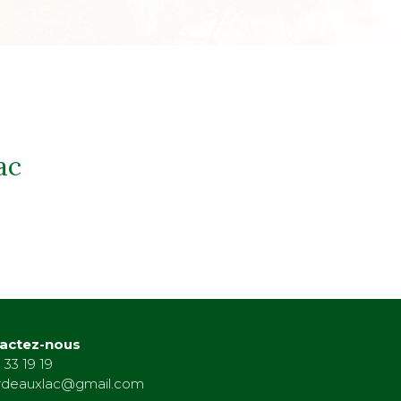
ac
actez-nous
 33 19 19
rdeauxlac@gmail.com