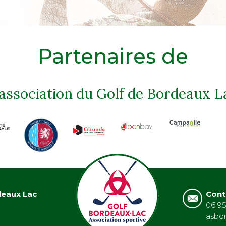
Partenaires de
'association du Golf de Bordeaux L
deaux Lac
Cont
06 95
asbo