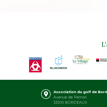
L
Association du golf de Bor
Avenue de Pernon
33300 BORDEAUX