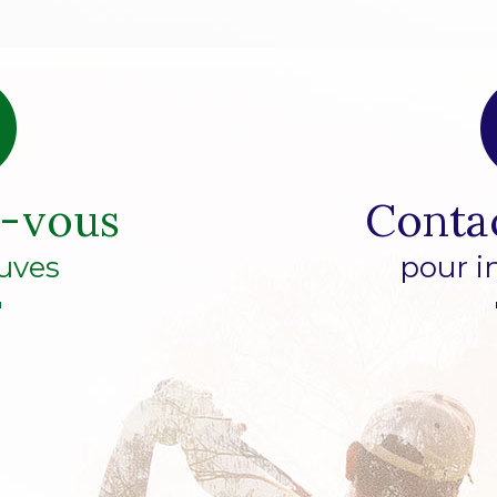
z-vous
Conta
uves
pour i