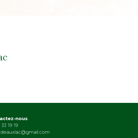
ac
actez-nous
 33 19 19
rdeauxlac@gmail.com