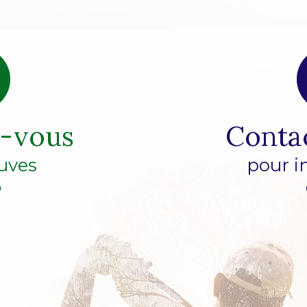
z-vous
Conta
uves
pour i