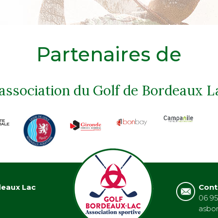
Partenaires de
'association du Golf de Bordeaux L
deaux Lac
Cont
06 95
asbo