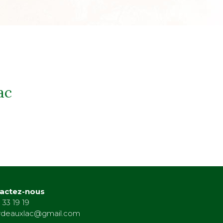
ac
actez-nous
 33 19 19
rdeauxlac@gmail.com