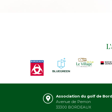
L
Association du golf de Bor
Avenue de Pernon
33300 BORDEAUX