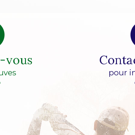
z-vous
Conta
uves
pour i