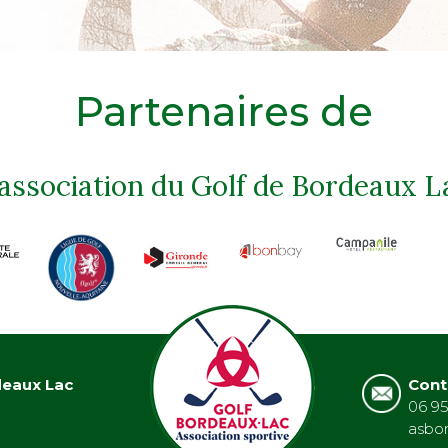
Partenaires de
'association du Golf de Bordeaux L
deaux Lac
Cont
06 95
asbo