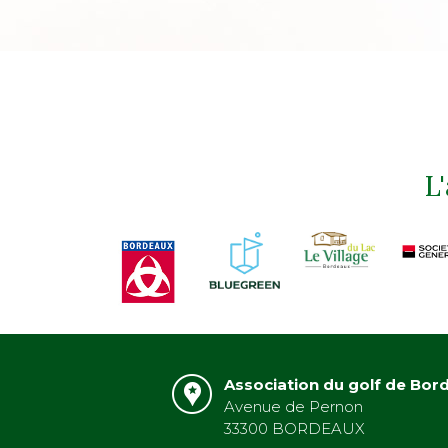
L
Association du golf de Bor
Avenue de Pernon
33300 BORDEAUX