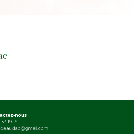
ac
actez-nous
 33 19 19
rdeauxlac@gmail.com