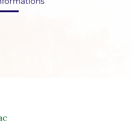
nformations
ac