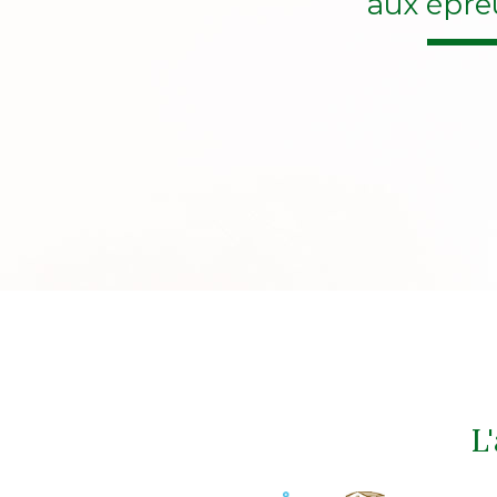
aux épre
L