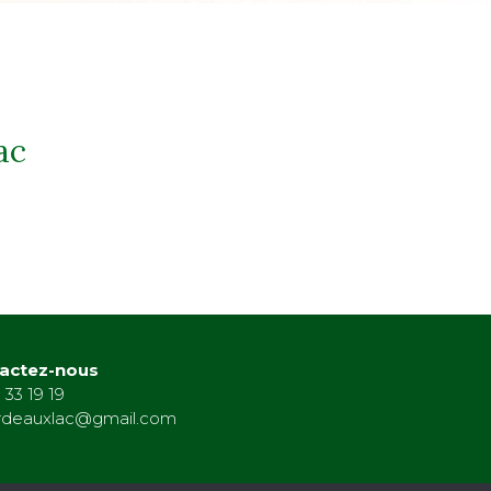
ac
actez-nous
 33 19 19
rdeauxlac@gmail.com