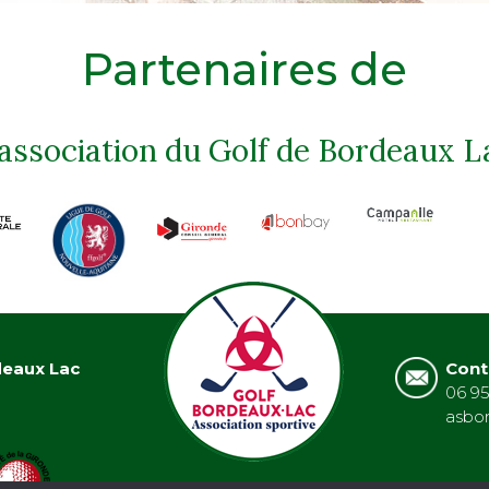
Partenaires de
'association du Golf de Bordeaux L
deaux Lac
Cont
06 95
asbo