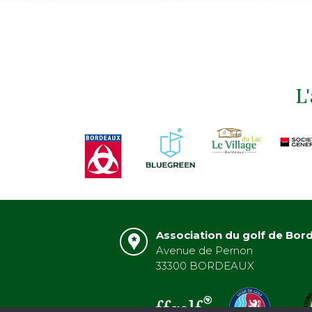
L
Association du golf de Bor
Avenue de Pernon
33300 BORDEAUX