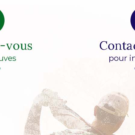
z-vous
Conta
uves
pour i