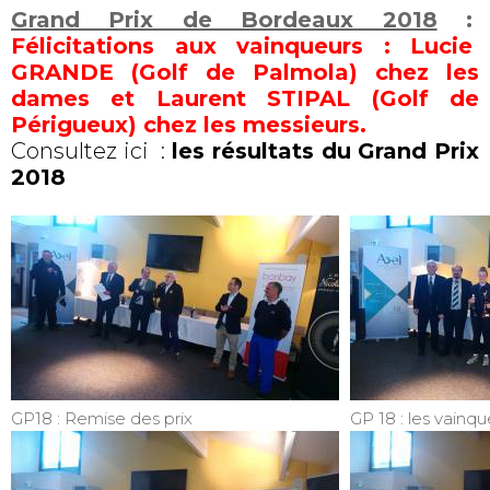
Grand Prix de Bordeaux 2018
:
Félicitations aux vainqueurs : Lucie
GRANDE (Golf de Palmola) chez les
dames et Laurent STIPAL (Golf de
Périgueux) chez les messieurs.
Consultez ici :
les résultats du Grand Prix
2018
GP18 : Remise des prix
GP 18 : les vainqu