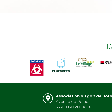
L
Association du golf de Bor
Avenue de Pernon
33300 BORDEAUX