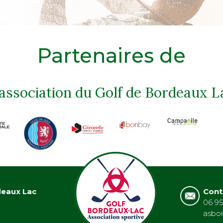
Partenaires de
'association du Golf de Bordeaux L
deaux Lac
Cont
06 95
asbo