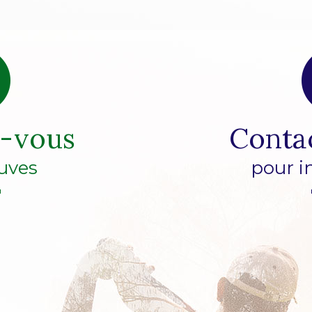
z-vous
Conta
uves
pour i