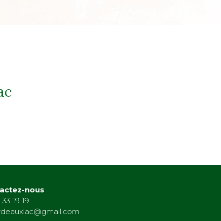
ac
actez-nous
 33 19 19
rdeauxlac@gmail.com