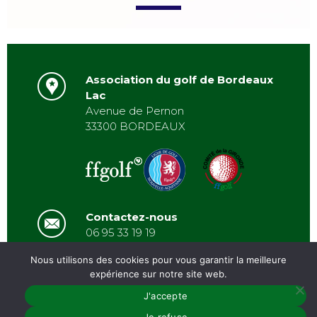
Association du golf de Bordeaux
Lac
Avenue de Pernon
33300 BORDEAUX
Contactez-nous
06 95 33 19 19
asbordeauxlac@gmail.com
Nous utilisons des cookies pour vous garantir la meilleure
expérience sur notre site web.
J'accepte
PRÉSENTATION
/
ACTUALITÉS
/
GALERIE
/
PARTENAIRES
/
ARCHIVES
/
CONTACT
MENTIONS
Je refuse