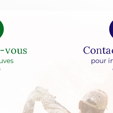
z-vous
Conta
uves
pour i