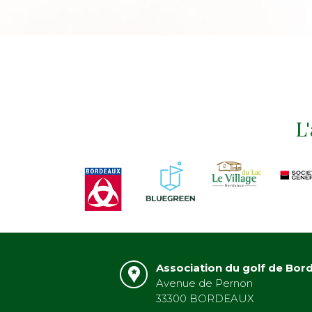
L
Association du golf de Bor
Avenue de Pernon
33300 BORDEAUX