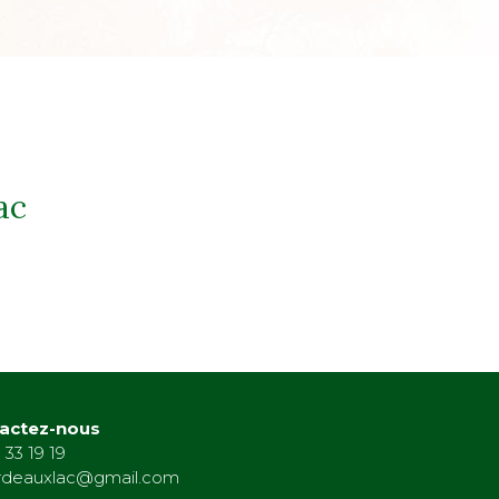
ac
actez-nous
 33 19 19
rdeauxlac@gmail.com