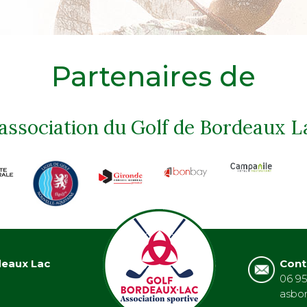
Partenaires de
'association du Golf de Bordeaux L
deaux Lac
Cont
06 95
asbo