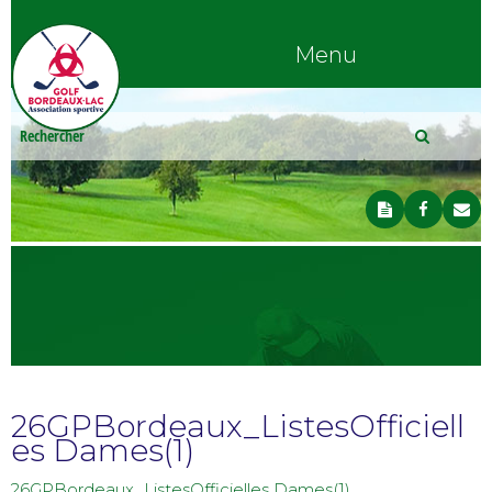
Menu
26GPBordeaux_ListesOfficiell
es Dames(1)
26GPBordeaux_ListesOfficielles Dames(1)