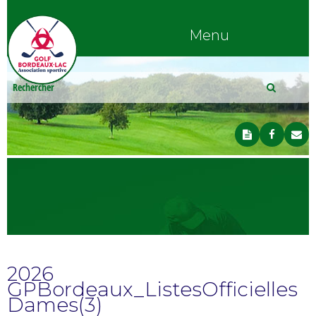
Menu
2026
GPBordeaux_ListesOfficielles
Dames(3)