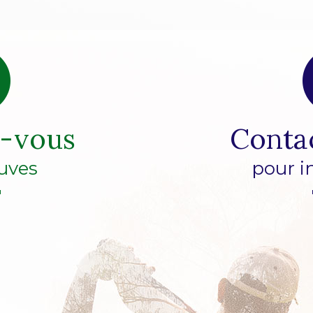
z-vous
Conta
uves
pour i