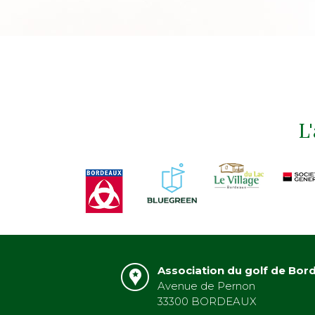
L
Association du golf de Bor
Avenue de Pernon
33300 BORDEAUX