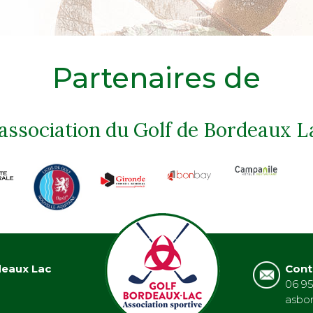
Partenaires de
'association du Golf de Bordeaux L
deaux Lac
Cont
06 95
asbo