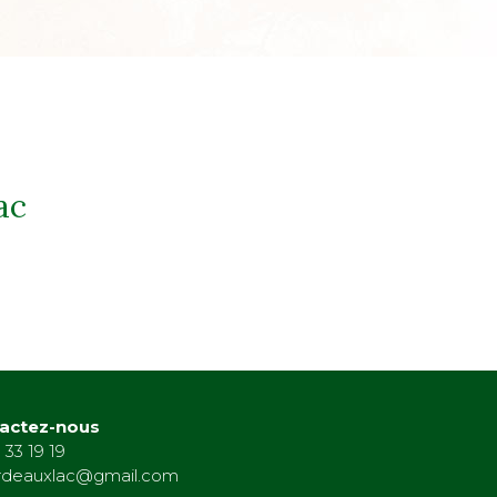
ac
actez-nous
 33 19 19
rdeauxlac@gmail.com