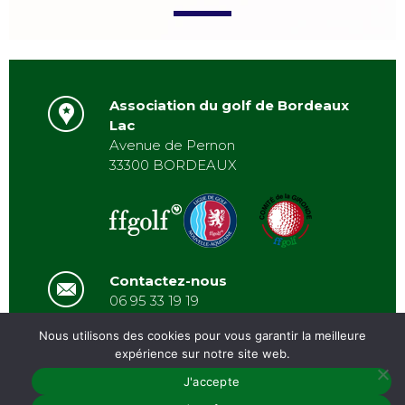
Association du golf de Bordeaux
Lac
Avenue de Pernon
33300 BORDEAUX
Contactez-nous
06 95 33 19 19
asbordeauxlac@gmail.com
Nous utilisons des cookies pour vous garantir la meilleure
expérience sur notre site web.
J'accepte
PRÉSENTATION
/
ACTUALITÉS
/
GALERIE
/
PARTENAIRES
/
ARCHIVES
/
CONTACT
MENTIONS