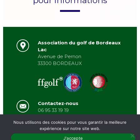
pour informations
Association du golf de Bordeaux
Lac
Avenue de Pernon
33300 BORDEAUX
Contactez-nous
06 95 33 19 19
asbordeauxlac@gmail.com
Nous utilisons des cookies pour vous garantir la meilleure
expérience sur notre site web.
J'accepte
PRÉSENTATION
/
ACTUALITÉS
/
GALERIE
/