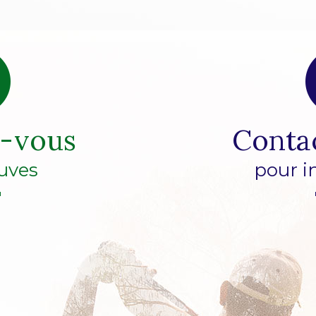
z-vous
Conta
uves
pour i