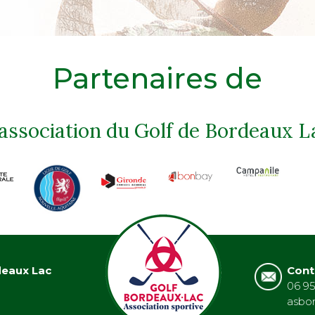
Partenaires de
'association du Golf de Bordeaux L
deaux Lac
Cont
06 95
asbo