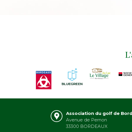
L
Association du golf de Bor
Avenue de Pernon
33300 BORDEAUX