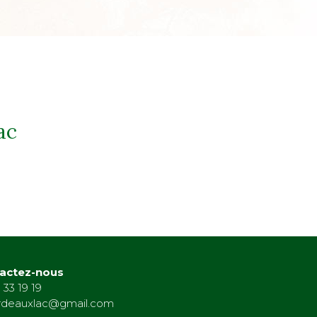
ac
actez-nous
 33 19 19
rdeauxlac@gmail.com