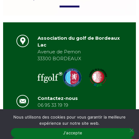
Association du golf de Bordeaux
Lac
Avenue de Pernon
33300 BORDEAUX
Contactez-nous
06 95 33 19 19
asbordeauxlac@gmail.com
Nous utilisons des cookies pour vous garantir la meilleure
expérience sur notre site web.
J'accepte
PRÉSENTATION
/
ACTUALITÉS
/
GALERIE
/