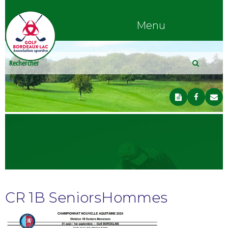
Menu
CR 1B SeniorsHommes