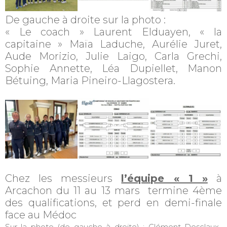
De gauche à droite sur la photo :
« Le coach » Laurent Elduayen, « la
capitaine » Maïa Laduche, Aurélie Juret,
Aude Morizio, Julie Laigo, Carla Grechi,
Sophie Annette, Léa Dupiellet, Manon
Bétuing, Maria Pineiro-Llagostera.
Chez les messieurs
l’équipe « 1 »
à
Arcachon du 11 au 13 mars termine 4ème
des qualifications, et perd en demi-finale
face au Médoc
Sur la photo (de gauche à droite) : Clément Desclaux-