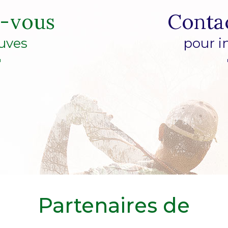
z-vous
Conta
uves
pour i
Partenaires de