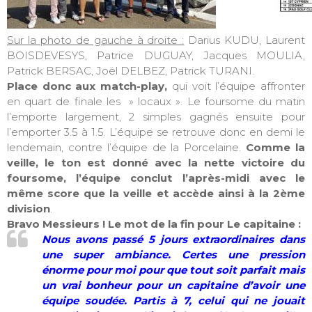
Sur la photo de gauche à droite :
Darius KUDU, Laurent
BOISDEVESYS, Patrice DUGUAY, Jacques MOULIA,
Patrick BERSAC, Joël DELBEZ, Patrick TURANI.
Place donc aux match-play,
qui voit l’équipe affronter
en quart de finale les » locaux ». Le foursome du matin
l’emporte largement, 2 simples gagnés ensuite pour
l’emporter 3.5 à 1.5. L’équipe se retrouve donc en demi le
lendemain, contre l’équipe de la Porcelaine.
Comme la
veille, le ton est donné avec la nette victoire du
foursome, l’équipe conclut l’après-midi avec le
même score que la veille et accède ainsi à la 2ème
division
.
Bravo Messieurs ! Le mot de la fin pour Le capitaine :
Nous avons passé 5 jours extraordinaires dans
une super ambiance. Certes une pression
énorme pour moi pour que tout soit parfait mais
un vrai bonheur pour un capitaine d’avoir une
équipe soudée. Partis à 7, celui qui ne jouait