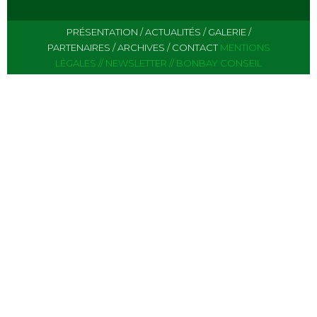
PRÉSENTATION
/
ACTUALITÉS
/
GALERIE
/
PARTENAIRES
/
ARCHIVES
/
CONTACT
MENTIONS
LÉGALES
//
NEWSLETTER
//
BONBAY CONSEIL