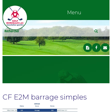
Menu
CF E2M barrage simples