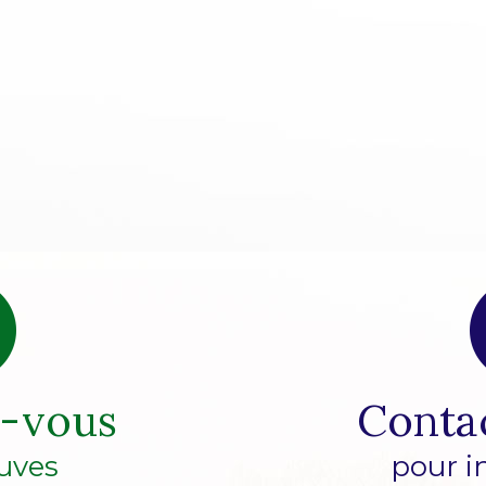
z-vous
Conta
uves
pour i