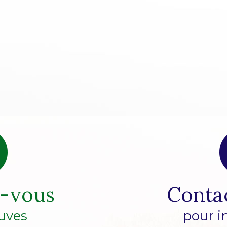
z-vous
Conta
uves
pour i