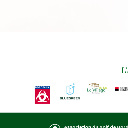
L
Association du golf de Bor