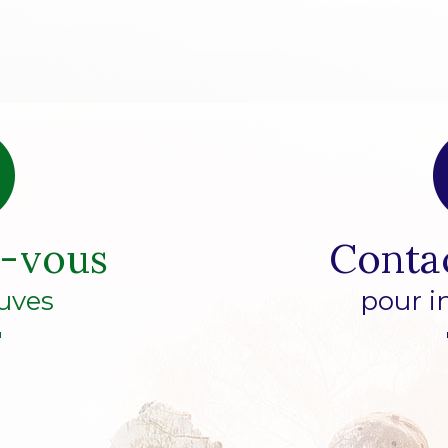
z-vous
Conta
uves
pour i