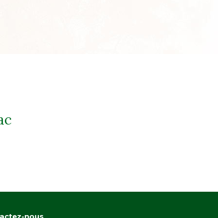
ac
actez-nous