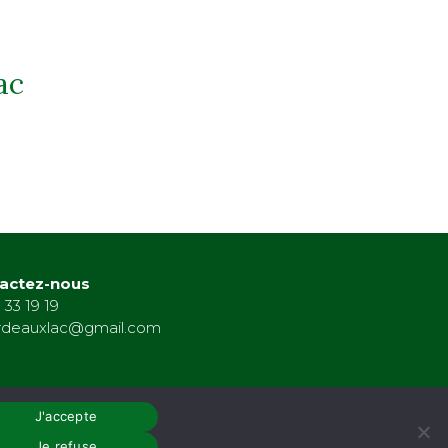
ac
actez-nous
 33 19 19
rdeauxlac@gmail.com
J'accepte
Je refuse