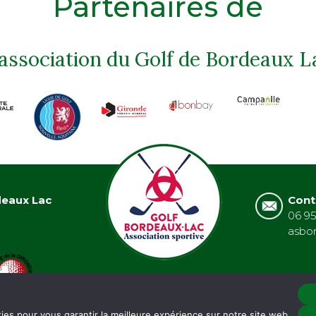
Partenaires de
'association du Golf de Bordeaux L
deaux Lac
Cont
06 95
asbo
ies pour vous garantir la meilleure expérience sur notre site web.