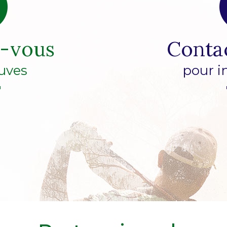
z-vous
Conta
uves
pour i