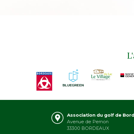
L
Association du golf de Bor
Avenue de Pernon
33300 BORDEAUX