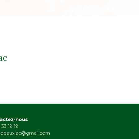
ac
actez-nous
 33 19 19
rdeauxlac@gmail.com