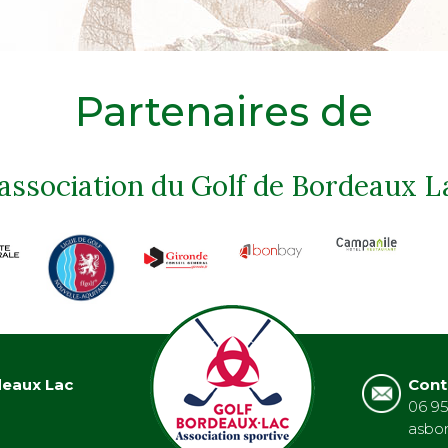
Partenaires de
'association du Golf de Bordeaux L
deaux Lac
Cont
06 95
asbo