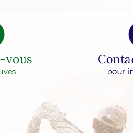
z-vous
Conta
uves
pour i