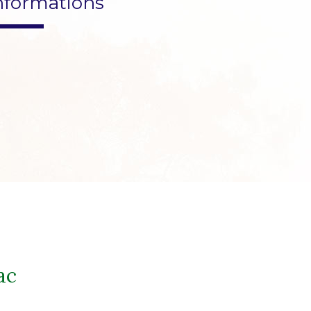
nformations
ac