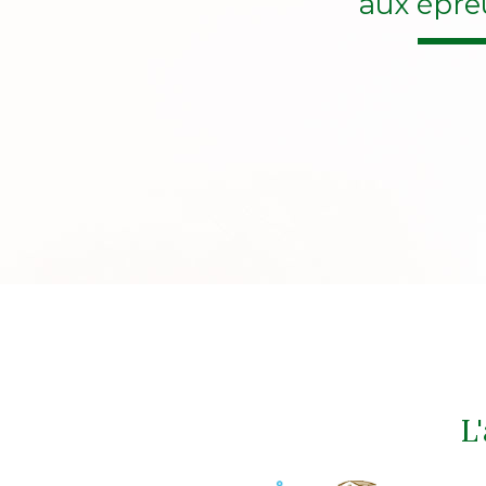
aux épre
L