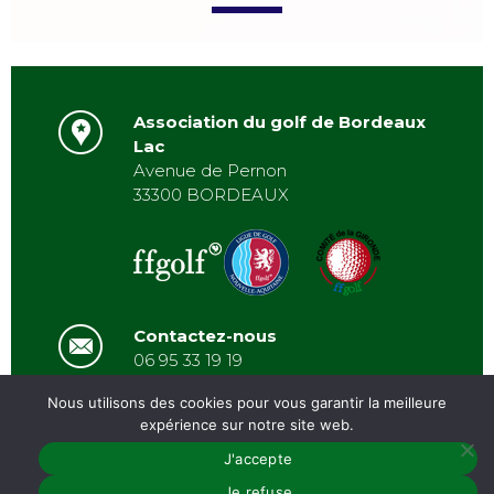
Association du golf de Bordeaux
Lac
Avenue de Pernon
33300 BORDEAUX
Contactez-nous
06 95 33 19 19
asbordeauxlac@gmail.com
Nous utilisons des cookies pour vous garantir la meilleure
expérience sur notre site web.
J'accepte
PRÉSENTATION
/
ACTUALITÉS
/
GALERIE
/
PARTENAIRES
/
ARCHIVES
/
CONTACT
MENTIONS
Je refuse