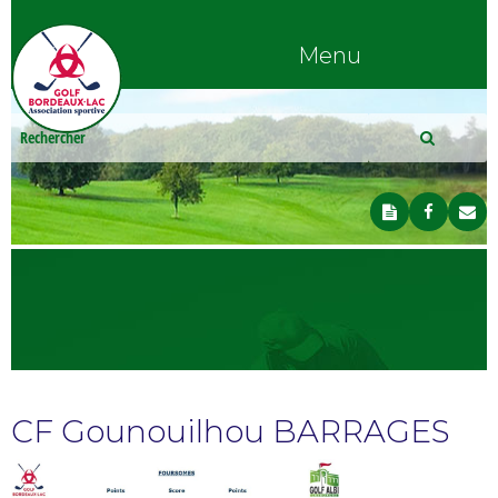
Menu
CF Gounouilhou BARRAGES